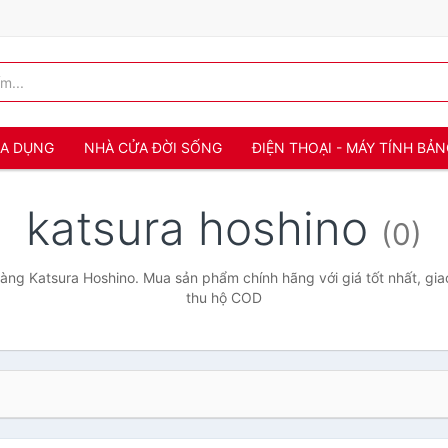
IA DỤNG
NHÀ CỬA ĐỜI SỐNG
ĐIỆN THOẠI - MÁY TÍNH BẢ
katsura hoshino
(0)
ng Katsura Hoshino. Mua sản phẩm chính hãng với giá tốt nhất, gia
thu hộ COD