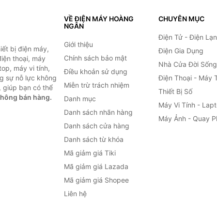
VỀ ĐIỆN MÁY HOÀNG
CHUYÊN MỤC
NGÂN
Điện Tử - Điện Lạ
Giới thiệu
ết bị điện máy,
Điện Gia Dụng
Chính sách bảo mật
 điện thoại, máy
Nhà Cửa Đời Sống
top, máy vi tính,
Điều khoản sử dụng
g sự nỗ lực không
Điện Thoại - Máy 
Miễn trừ trách nhiệm
 giúp bạn có thể
Thiết Bị Số
không bán hàng.
Danh mục
Máy Vi Tính - Lap
Danh sách nhãn hàng
Máy Ảnh - Quay P
Danh sách cửa hàng
Danh sách từ khóa
Mã giảm giá Tiki
Mã giảm giá Lazada
Mã giảm giá Shopee
Liên hệ