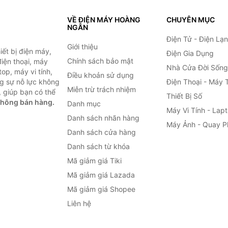
VỀ ĐIỆN MÁY HOÀNG
CHUYÊN MỤC
NGÂN
Điện Tử - Điện Lạ
Giới thiệu
ết bị điện máy,
Điện Gia Dụng
Chính sách bảo mật
 điện thoại, máy
Nhà Cửa Đời Sống
top, máy vi tính,
Điều khoản sử dụng
g sự nỗ lực không
Điện Thoại - Máy 
Miễn trừ trách nhiệm
 giúp bạn có thể
Thiết Bị Số
không bán hàng.
Danh mục
Máy Vi Tính - Lap
Danh sách nhãn hàng
Máy Ảnh - Quay P
Danh sách cửa hàng
Danh sách từ khóa
Mã giảm giá Tiki
Mã giảm giá Lazada
Mã giảm giá Shopee
Liên hệ