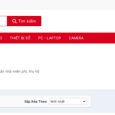
Tìm kiếm
NG
THIẾT BỊ SỐ
PC - LAPTOP
CAMERA
ận nhà miễn phí, thu hộ
Sắp Xếp Theo