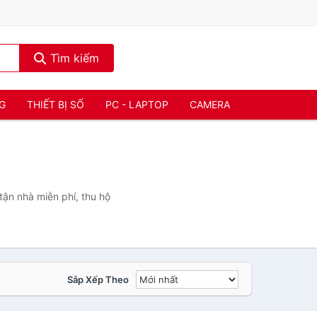
Tìm kiếm
NG
THIẾT BỊ SỐ
PC - LAPTOP
CAMERA
tận nhà miễn phí, thu hộ
Sắp Xếp Theo