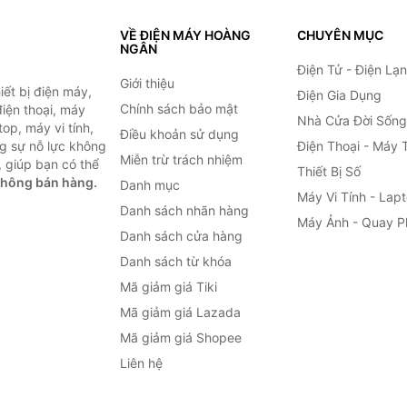
VỀ ĐIỆN MÁY HOÀNG
CHUYÊN MỤC
NGÂN
Điện Tử - Điện Lạ
Giới thiệu
ết bị điện máy,
Điện Gia Dụng
Chính sách bảo mật
 điện thoại, máy
Nhà Cửa Đời Sống
top, máy vi tính,
Điều khoản sử dụng
g sự nỗ lực không
Điện Thoại - Máy 
Miễn trừ trách nhiệm
 giúp bạn có thể
Thiết Bị Số
không bán hàng.
Danh mục
Máy Vi Tính - Lap
Danh sách nhãn hàng
Máy Ảnh - Quay P
Danh sách cửa hàng
Danh sách từ khóa
Mã giảm giá Tiki
Mã giảm giá Lazada
Mã giảm giá Shopee
Liên hệ