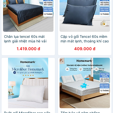
Chăn lụa tencel 60s mát
Cặp vỏ gối Tencel 60s mềm
lạnh giải nhiệt mùa hè vải
mịn mát lạnh, thoáng khí cao
sinh học 200x220 cao cấp
cấp 50x70cm Homemark
1.419.000 đ
409.000 đ
Homemark
Ruột gối Microfiber cao cấp
Tấm bảo vệ nệm chống