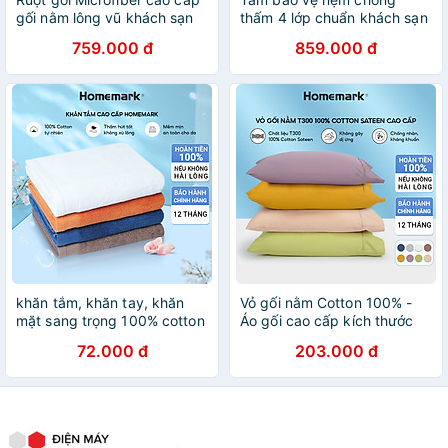
gối nằm lông vũ khách sạn
thấm 4 lớp chuẩn khách sạn
50x70 45x65cm Homemark
cotton cao cấp Homemark
759.000 đ
859.000 đ
PR01
khăn tắm, khăn tay, khăn
Vỏ gối nằm Cotton 100% -
mặt sang trọng 100% cotton
Áo gối cao cấp kích thước
hữu cơ Homemark 500GSM
50x70cm / 45x65cm thiết
72.000 đ
203.000 đ
mềm mại và khả năng thấm
kế sang trọng Homemark
hút cao, nhanh khô