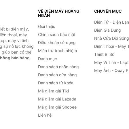
VỀ ĐIỆN MÁY HOÀNG
CHUYÊN MỤC
NGÂN
Điện Tử - Điện Lạ
Giới thiệu
ết bị điện máy,
Điện Gia Dụng
Chính sách bảo mật
 điện thoại, máy
Nhà Cửa Đời Sống
top, máy vi tính,
Điều khoản sử dụng
g sự nỗ lực không
Điện Thoại - Máy 
Miễn trừ trách nhiệm
 giúp bạn có thể
Thiết Bị Số
không bán hàng.
Danh mục
Máy Vi Tính - Lap
Danh sách nhãn hàng
Máy Ảnh - Quay P
Danh sách cửa hàng
Danh sách từ khóa
Mã giảm giá Tiki
Mã giảm giá Lazada
Mã giảm giá Shopee
Liên hệ