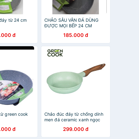
đáy từ 24 cm
CHẢO SÂU VÂN ĐÁ DÙNG
ĐƯỢC MỌI BẾP 24 CM
.000 đ
185.000 đ
từ green cook
Chảo đúc đáy từ chống dính
men đá ceramic xanh ngọc
Green Cook GCP06 công
.000 đ
299.000 đ
nghệ Hàn Quốc