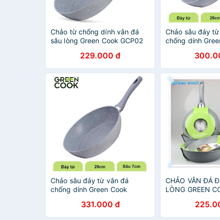
Chảo từ chống dính vân đá
Chảo sâu đáy từ
sâu lòng Green Cook GCP02
chống dính Gre
GCP02-26IH - 2
229.000 đ
300.0
Chảo sâu đáy từ vân đá
CHẢO VÂN ĐÁ Đ
chống dính Green Cook
LÒNG GREEN C
GCP02-28IH - 28 Cm
331.000 đ
225.0