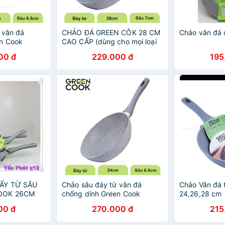
 vân đá
CHẢO ĐÁ GREEN CÔK 28 CM
Chảo vân đá 
en Cook
CAO CẤP (dùng cho mọi loại
6 Cm
bếp)
00 đ
229.000 đ
195
ẤY TỪ SÂU
Chảo sâu đáy từ vân đá
Chảo Vân đá 
OOK 26CM
chống dính Green Cook
24,26,28 cm
GCP02-24IH - 24 Cm
00 đ
270.000 đ
215