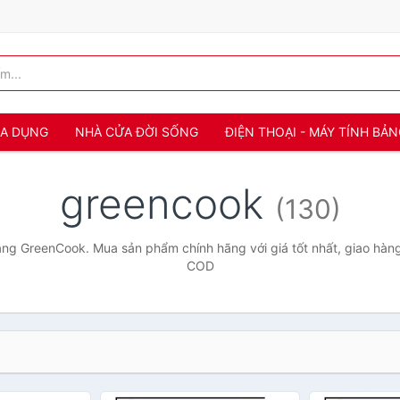
IA DỤNG
NHÀ CỬA ĐỜI SỐNG
ĐIỆN THOẠI - MÁY TÍNH BẢ
greencook
(130)
ng GreenCook. Mua sản phẩm chính hãng với giá tốt nhất, giao hàng 
COD