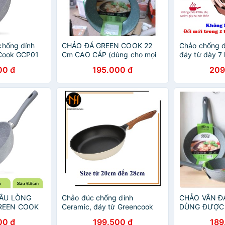
chống dính
CHẢO ĐÁ GREEN COOK 22
Chảo chống d
 Cook GCP01
Cm CAO CÁP (dùng cho mọi
đáy từ dày 7
loại bếp) giãm 25k
GCP05 size 
00 đ
195.000 đ
209
dùng được mọ
chuẩn hình
SÂU LÒNG
Chảo đúc chống dính
CHẢO VÂN Đ
REEN COOK
Ceramic, đáy từ Greencook
DÙNG ĐƯỢC 
GCP03-20/24/26/28cm
00 đ
199.500 đ
189