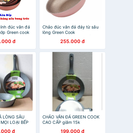
ính đúc vân đá
Chảo đúc vân đá đáy từ sâu
 lớp Green cook
lòng Green Cook
18/20/26/30cm
18/20/26/30cm (MÀU HỒNG
.000 đ
255.000 đ
i loại bếp,
DỄ THƯƠNG)
Á LÒNG SÂU
CHẢO VÂN ĐÁ GREEN COOK
MỌI LOẠI BẾP
CAO CẤP giãm 15k
.000 đ
199.000 đ