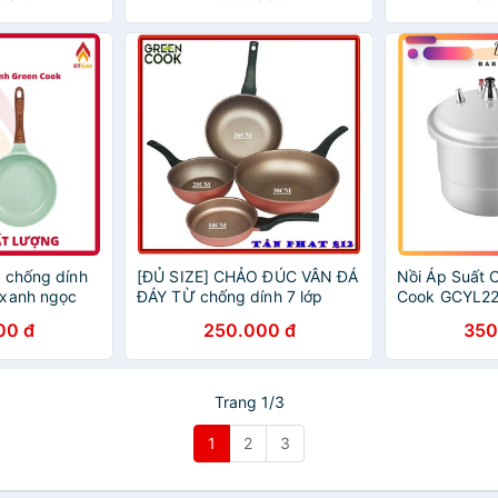
 chống dính
[ĐỦ SIZE] CHẢO ĐÚC VÂN ĐÁ
Nồi Áp Suất 
 xanh ngọc
ĐÁY TỪ chống dính 7 lớp
Cook GCYL22
06 size 20-
GREEN COOK (màu hồng siêu
00 đ
250.000 đ
350
ng nghệ Hàn
xinh)
Trang 1/3
1
2
3