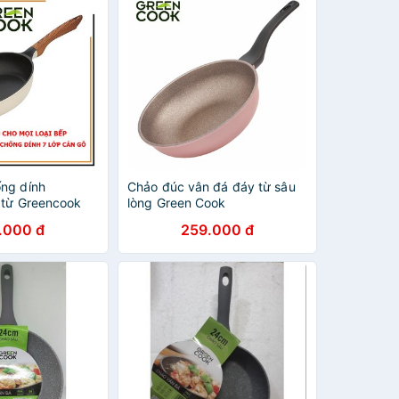
ng dính
Chảo đúc vân đá đáy từ sâu
 từ Greencook
lòng Green Cook
20cm / GCP03-
.000 đ
259.000 đ
 GCP03-26IH
3-28IH 28cm