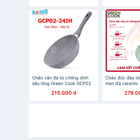
Chảo vân đá từ chống dính
Chảo đúc đáy từ
sâu lòng Green Cook GCP02
men đá ceramic
24 cm
Green Cook GCP
215.000 đ
279.0
24-26-28 cm cô
Quốc