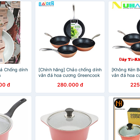
á Chống dính
[Chính hãng] Chảo chống dính
[Không Kén Bế
m
vân đá hoa cương Greencook
vân đá hoa c
GCP08 sử dụng được bếp ga,
Green Cook G
00 đ
280.000 đ
225
bếp hồng ngoại, bếp từ
tay cầm inox
chắc chắn