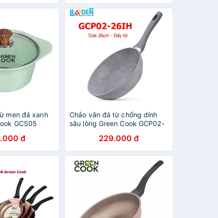
từ men đá xanh
Chảo vân đá từ chống dính
Cook GCS05
sâu lòng Green Cook GCP02-
àn Quốc
26 đường kính 26cm
.000 đ
229.000 đ