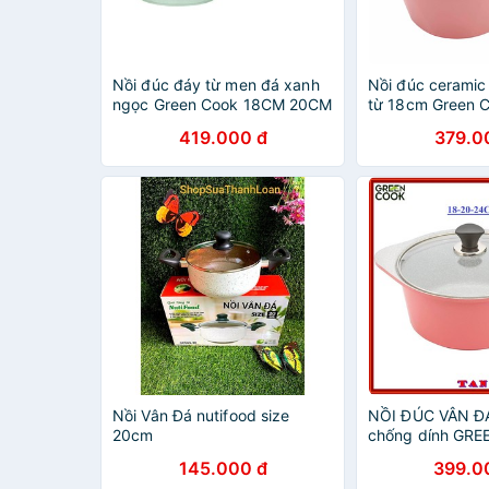
Nồi đúc đáy từ men đá xanh
Nồi đúc ceramic
ngọc Green Cook 18CM 20CM
từ 18cm Green 
24CM
18IH
419.000 đ
379.0
Nồi Vân Đá nutifood size
NỒI ĐÚC VÂN ĐÁ
20cm
chống dính GR
16/20/24CM (M
145.000 đ
399.0