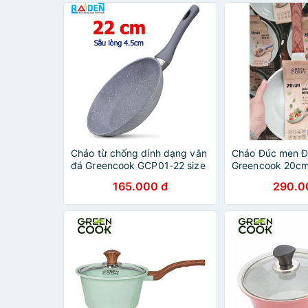
Chảo từ chống dính dạng vân
Chảo Đúc men Đ
đá Greencook GCP01-22 size
Greencook 20c
22cm dùng được bếp gas,
165.000 đ
290.0
bếp hồng ngoại, bếp từ