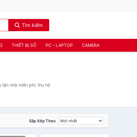
Tìm kiếm
NG
THIẾT BỊ SỐ
PC - LAPTOP
CAMERA
tận nhà miễn phí, thu hộ
Sắp Xếp Theo