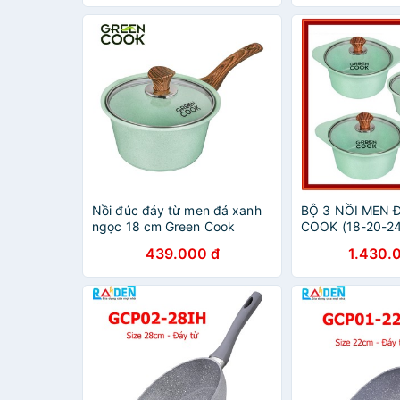
Nồi đúc đáy từ men đá xanh
BỘ 3 NỒI MEN 
ngọc 18 cm Green Cook
COOK (18-20-2
GCS05-18IH công nghệ Hàn
439.000 đ
1.430.
Quốc