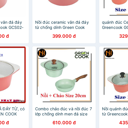
 vân đá đáy
Nồi đúc ceramic vân đá đáy
quánh đúc Ce
Cook GCS02-
từ chống dính Green Cook
Greencook G
18cm vân đá 
00 đ
399.000 đ
329
ảnh
 ĐÁY TỪ, có
Combo chảo đúc và nồi đúc 7
Nồi quánh đú
EEN COOK
lớp chống dính men đá size
từ Greencook
ÀU HỒNG)
20cm đáy từ dùng được mọi
24cm vân đá 
00 đ
610.000 đ
435
loại bếp Greencook-Hàng
ảnh