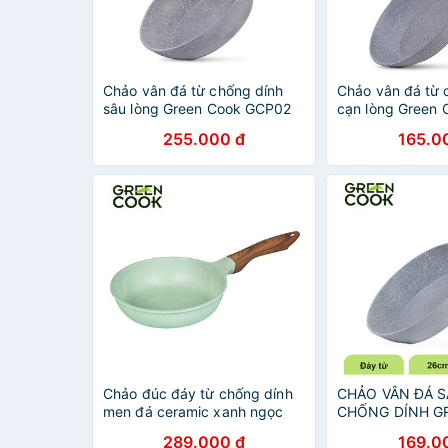
Chảo vân đá từ chống dính
Chảo vân đá từ 
sâu lòng Green Cook GCP02
cạn lòng Green
28 cm
size 22cm
255.000 đ
165.0
Chảo đúc đáy từ chống dính
CHẢO VÂN ĐÁ 
men đá ceramic xanh ngọc
CHỐNG DÍNH G
Green Cook
(MÀU XAM)
289.000 đ
169.0