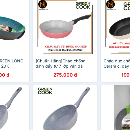
GREEN LÒNG
[Chuẩn Hãng]Chảo chống
Chảo đúc chố
 20K
dính đáy từ 7 lớp vân đá
Ceramic, đáy
Greencook GCP03-IHP dùng
GCP03-20IH 
00 đ
275.000 đ
199
được trên bếp ga, bếp hồng
24IH 24cm /
ngoại, bếp từ
26cm / GCP0