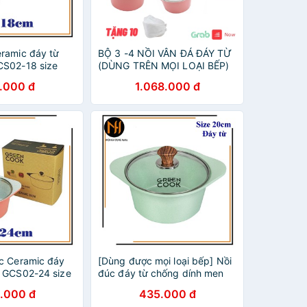
ramic đáy từ
BỘ 3 -4 NỒI VÂN ĐÁ ĐÁY TỪ
CS02-18 size
(DÙNG TRÊN MỌI LOẠI BẾP)
đẹp chuẩn hình
.000 đ
1.068.000 đ
c Ceramic đáy
[Dùng được mọi loại bếp] Nồi
 GCS02-24 size
đúc đáy từ chống dính men
đẹp chuẩn hình
đá Greencook GCS05-20 size
.000 đ
435.000 đ
20cm