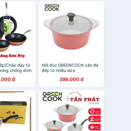
p]Chảo đáy từ
Nồi đúc GREENCOOK vân đá
ương chống dính
đáy từ nhiều size
CP08 sâu lòng
.000 đ
398.000 đ
 chống bỏng