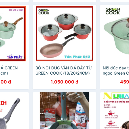
chính hãng
ĐÁ GREEN
BỘ NỒI ĐÚC VÂN ĐÁ ĐÁY TỪ
Nồi đúc đáy 
4cm)
GREEN COOK (18/20/24CM)
ngọc Green 
công nghệ H
000 đ
1.050.000 đ
459