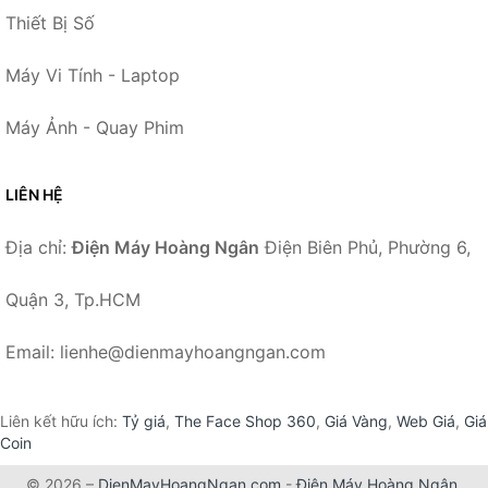
Thiết Bị Số
Máy Vi Tính - Laptop
Máy Ảnh - Quay Phim
LIÊN HỆ
Địa chỉ:
Điện Máy Hoàng Ngân
Điện Biên Phủ, Phường 6,
Quận 3, Tp.HCM
Email: lienhe@dienmayhoangngan.com
Liên kết hữu ích:
Tỷ giá
,
The Face Shop 360
,
Giá Vàng
,
Web Giá
,
Giá
Coin
© 2026 –
DienMayHoangNgan.com
-
Điện Máy Hoàng Ngân
.