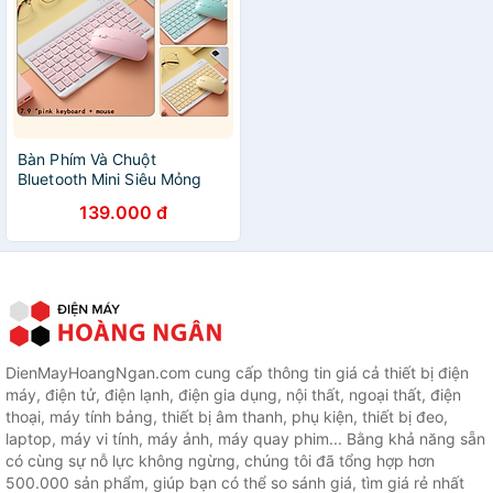
Bàn Phím Và Chuột
Bluetooth Mini Siêu Mỏng
GOIIOG 030 dùng cho ipad,
139.000 đ
điện thoại có đa dạng màu
sắc cá tính VT (Giao Ngẫu
Nhiên) - Hàng chính hãng
DienMayHoangNgan.com cung cấp thông tin giá cả thiết bị điện
máy, điện tử, điện lạnh, điện gia dụng, nội thất, ngoại thất, điện
thoại, máy tính bảng, thiết bị âm thanh, phụ kiện, thiết bị đeo,
laptop, máy vi tính, máy ảnh, máy quay phim... Bằng khả năng sẵn
có cùng sự nỗ lực không ngừng, chúng tôi đã tổng hợp hơn
500.000 sản phẩm, giúp bạn có thể so sánh giá, tìm giá rẻ nhất