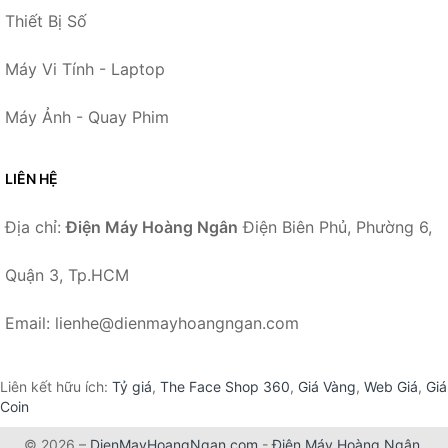
Thiết Bị Số
Máy Vi Tính - Laptop
Máy Ảnh - Quay Phim
LIÊN HỆ
Địa chỉ:
Điện Máy Hoàng Ngân
Điện Biên Phủ, Phường 6,
Quận 3, Tp.HCM
Email: lienhe@dienmayhoangngan.com
Liên kết hữu ích:
Tỷ giá
,
The Face Shop 360
,
Giá Vàng
,
Web Giá
,
Giá
Coin
© 2026 –
DienMayHoangNgan.com
-
Điện Máy Hoàng Ngân
.