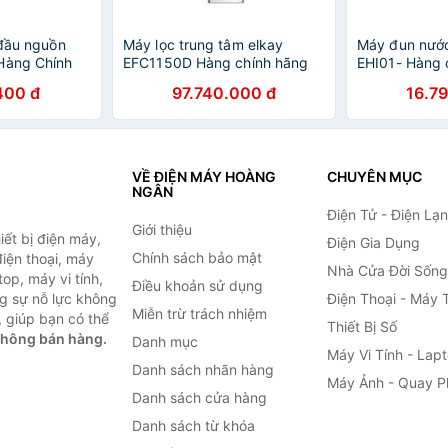
 đầu nguồn
Máy lọc trung tâm elkay
Máy đun nước
Hàng Chính
EFC1150D Hàng chính hãng
EHI01- Hàng 
400 đ
97.740.000 đ
16.7
VỀ ĐIỆN MÁY HOÀNG
CHUYÊN MỤC
NGÂN
Điện Tử - Điện Lạ
Giới thiệu
ết bị điện máy,
Điện Gia Dụng
Chính sách bảo mật
 điện thoại, máy
Nhà Cửa Đời Sống
top, máy vi tính,
Điều khoản sử dụng
g sự nỗ lực không
Điện Thoại - Máy 
Miễn trừ trách nhiệm
 giúp bạn có thể
Thiết Bị Số
không bán hàng.
Danh mục
Máy Vi Tính - Lap
Danh sách nhãn hàng
Máy Ảnh - Quay P
Danh sách cửa hàng
Danh sách từ khóa