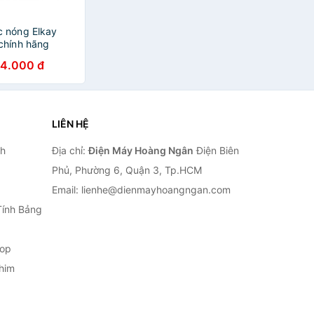
 nóng Elkay
chính hãng
94.000 đ
LIÊN HỆ
nh
Địa chỉ:
Điện Máy Hoàng Ngân
Điện Biên
Phủ, Phường 6, Quận 3, Tp.HCM
Email: lienhe@dienmayhoangngan.com
Tính Bảng
top
him