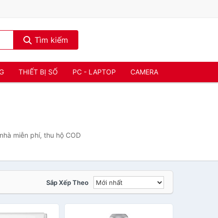
Tìm kiếm
NG
THIẾT BỊ SỐ
PC - LAPTOP
CAMERA
 nhà miễn phí, thu hộ COD
Sắp Xếp Theo