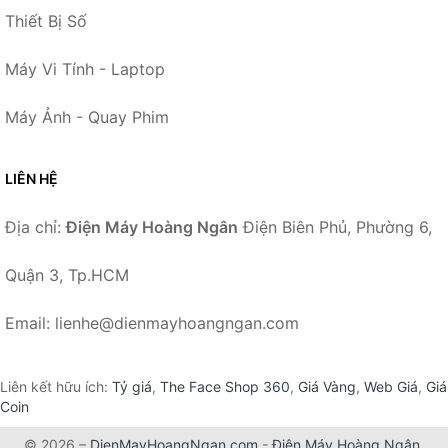
Thiết Bị Số
Máy Vi Tính - Laptop
Máy Ảnh - Quay Phim
LIÊN HỆ
Địa chỉ:
Điện Máy Hoàng Ngân
Điện Biên Phủ, Phường 6,
Quận 3, Tp.HCM
Email: lienhe@dienmayhoangngan.com
Liên kết hữu ích:
Tỷ giá
,
The Face Shop 360
,
Giá Vàng
,
Web Giá
,
Giá
Coin
© 2026 –
DienMayHoangNgan.com
-
Điện Máy Hoàng Ngân
.