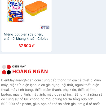
Miếng bọt biển rửa chén,
chà nồi kháng khuẩn Cripica
Magic Kitchen - Hàng nội địa
37.500 đ
Nhật Bản (#Made in Japan)
DienMayHoangNgan.com cung cấp thông tin giá cả thiết bị điện
máy, điện tử, điện lạnh, điện gia dụng, nội thất, ngoại thất, điện
thoại, máy tính bảng, thiết bị âm thanh, phụ kiện, thiết bị đeo,
laptop, máy vi tính, máy ảnh, máy quay phim... Bằng khả năng sẵn
có cùng sự nỗ lực không ngừng, chúng tôi đã tổng hợp hơn
500.000 sản phẩm, giúp bạn có thể so sánh giá, tìm giá rẻ nhất