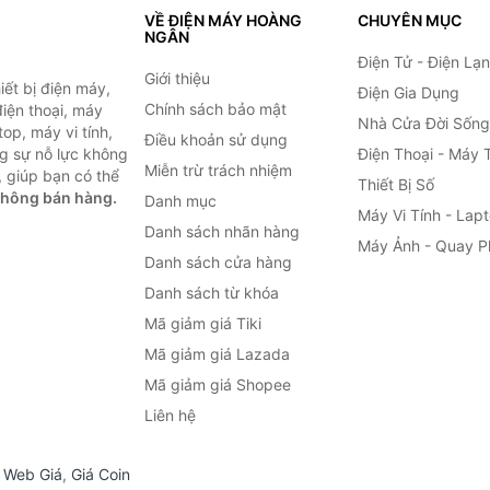
VỀ ĐIỆN MÁY HOÀNG
CHUYÊN MỤC
NGÂN
Điện Tử - Điện Lạ
Giới thiệu
ết bị điện máy,
Điện Gia Dụng
Chính sách bảo mật
 điện thoại, máy
Nhà Cửa Đời Sống
top, máy vi tính,
Điều khoản sử dụng
g sự nỗ lực không
Điện Thoại - Máy 
Miễn trừ trách nhiệm
 giúp bạn có thể
Thiết Bị Số
không bán hàng.
Danh mục
Máy Vi Tính - Lap
Danh sách nhãn hàng
Máy Ảnh - Quay P
Danh sách cửa hàng
Danh sách từ khóa
Mã giảm giá Tiki
Mã giảm giá Lazada
Mã giảm giá Shopee
Liên hệ
,
Web Giá
,
Giá Coin