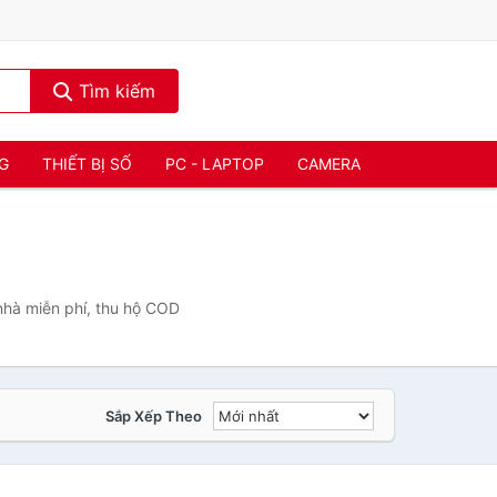
Tìm kiếm
NG
THIẾT BỊ SỐ
PC - LAPTOP
CAMERA
 nhà miễn phí, thu hộ COD
Sắp Xếp Theo