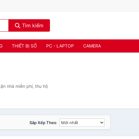
Tìm kiếm
NG
THIẾT BỊ SỐ
PC - LAPTOP
CAMERA
ận nhà miễn phí, thu hộ
Sắp Xếp Theo