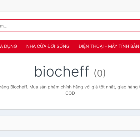
IA DỤNG
NHÀ CỬA ĐỜI SỐNG
ĐIỆN THOẠI - MÁY TÍNH BẢ
biocheff
(0)
àng Biocheff. Mua sản phẩm chính hãng với giá tốt nhất, giao hàng t
COD