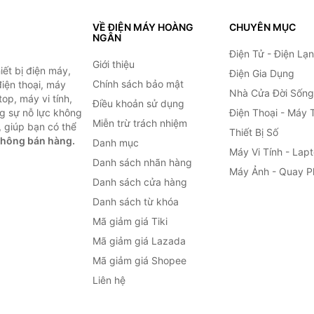
VỀ ĐIỆN MÁY HOÀNG
CHUYÊN MỤC
NGÂN
Điện Tử - Điện Lạ
Giới thiệu
ết bị điện máy,
Điện Gia Dụng
Chính sách bảo mật
 điện thoại, máy
Nhà Cửa Đời Sống
top, máy vi tính,
Điều khoản sử dụng
g sự nỗ lực không
Điện Thoại - Máy 
Miễn trừ trách nhiệm
 giúp bạn có thể
Thiết Bị Số
không bán hàng.
Danh mục
Máy Vi Tính - Lap
Danh sách nhãn hàng
Máy Ảnh - Quay P
Danh sách cửa hàng
Danh sách từ khóa
Mã giảm giá Tiki
Mã giảm giá Lazada
Mã giảm giá Shopee
Liên hệ