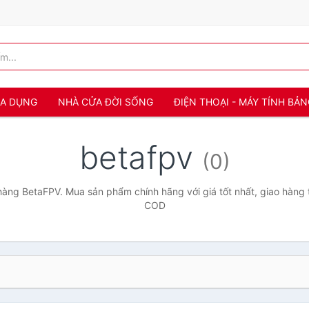
IA DỤNG
NHÀ CỬA ĐỜI SỐNG
ĐIỆN THOẠI - MÁY TÍNH BẢ
betafpv
(0)
àng BetaFPV. Mua sản phẩm chính hãng với giá tốt nhất, giao hàng t
COD