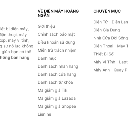
VỀ ĐIỆN MÁY HOÀNG
CHUYÊN MỤC
NGÂN
Điện Tử - Điện Lạ
Giới thiệu
ết bị điện máy,
Điện Gia Dụng
Chính sách bảo mật
 điện thoại, máy
Nhà Cửa Đời Sống
top, máy vi tính,
Điều khoản sử dụng
g sự nỗ lực không
Điện Thoại - Máy 
Miễn trừ trách nhiệm
 giúp bạn có thể
Thiết Bị Số
không bán hàng.
Danh mục
Máy Vi Tính - Lap
Danh sách nhãn hàng
Máy Ảnh - Quay P
Danh sách cửa hàng
Danh sách từ khóa
Mã giảm giá Tiki
Mã giảm giá Lazada
Mã giảm giá Shopee
Liên hệ