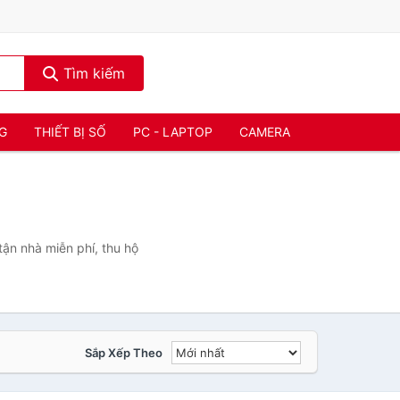
Tìm kiếm
NG
THIẾT BỊ SỐ
PC - LAPTOP
CAMERA
ận nhà miễn phí, thu hộ
Sắp Xếp Theo