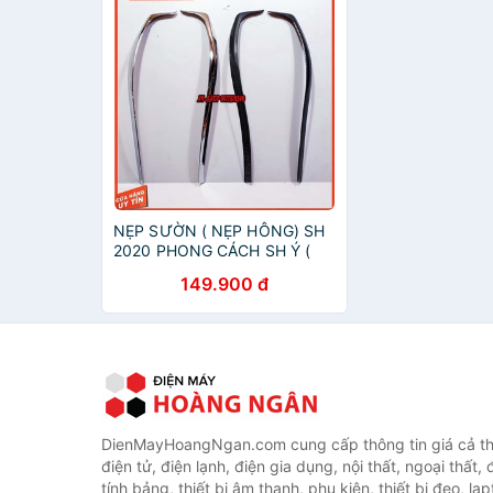
NẸP SƯỜN ( NẸP HÔNG) SH
2020 PHONG CÁCH SH Ý (
NEW !!!) Ảnh thật Sp
149.900 đ
DienMayHoangNgan.com cung cấp thông tin giá cả thi
điện tử, điện lạnh, điện gia dụng, nội thất, ngoại thất,
tính bảng, thiết bị âm thanh, phụ kiện, thiết bị đeo, lap