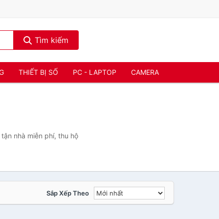
Tìm kiếm
NG
THIẾT BỊ SỐ
PC - LAPTOP
CAMERA
tận nhà miễn phí, thu hộ
Sắp Xếp Theo