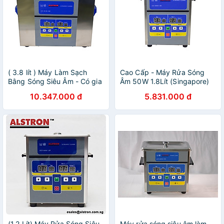
( 3.8 lít ) Máy Làm Sạch
Cao Cấp - Máy Rửa Sóng
Bằng Sóng Siêu Âm - Có gia
Âm 50W 1.8Lít (Singapore)
nhiệt. Máy Rửa Siêu Âm
10.347.000 đ
5.831.000 đ
Trang Sức, Đồng Hồ, Linh
Kiện Điện Tử, Linh Kiện Cơ
Khí, Dụng Cụ Nha Khoa.
(ALD-40100-38H)
(1.2 Lít) Máy Rửa Sóng Siêu
Máy rửa sóng siêu âm làm