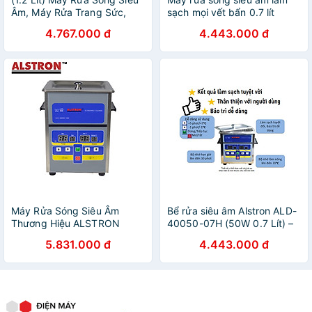
Âm, Máy Rửa Trang Sức,
sạch mọi vết bẩn 0.7 lít
Máy Rửa Dùng Cho Nha
thương hiệu Alstron (Chính
4.767.000 đ
4.443.000 đ
Khoa và Đời Sống
hãng Singapore)
Máy Rửa Sóng Siêu Âm
Bể rửa siêu âm Alstron ALD-
Thương Hiệu ALSTRON
40050-07H (50W 0.7 Lít) –
Singapore - Ultrasonic
Chậu rửa siêu âm – ALD
5.831.000 đ
4.443.000 đ
Cleaner
Series Ultrasonic Cleaner –
Alstron Việt Nam