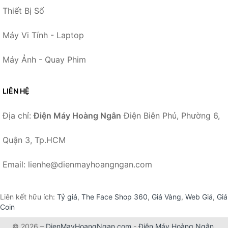
Thiết Bị Số
Máy Vi Tính - Laptop
Máy Ảnh - Quay Phim
LIÊN HỆ
Địa chỉ:
Điện Máy Hoàng Ngân
Điện Biên Phủ, Phường 6,
Quận 3, Tp.HCM
Email: lienhe@dienmayhoangngan.com
Liên kết hữu ích:
Tỷ giá
,
The Face Shop 360
,
Giá Vàng
,
Web Giá
,
Giá
Coin
© 2026 –
DienMayHoangNgan.com
-
Điện Máy Hoàng Ngân
.