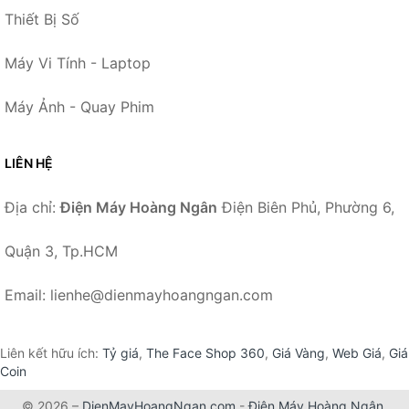
Thiết Bị Số
Máy Vi Tính - Laptop
Máy Ảnh - Quay Phim
LIÊN HỆ
Địa chỉ:
Điện Máy Hoàng Ngân
Điện Biên Phủ, Phường 6,
Quận 3, Tp.HCM
Email: lienhe@dienmayhoangngan.com
Liên kết hữu ích:
Tỷ giá
,
The Face Shop 360
,
Giá Vàng
,
Web Giá
,
Giá
Coin
© 2026 –
DienMayHoangNgan.com
-
Điện Máy Hoàng Ngân
.