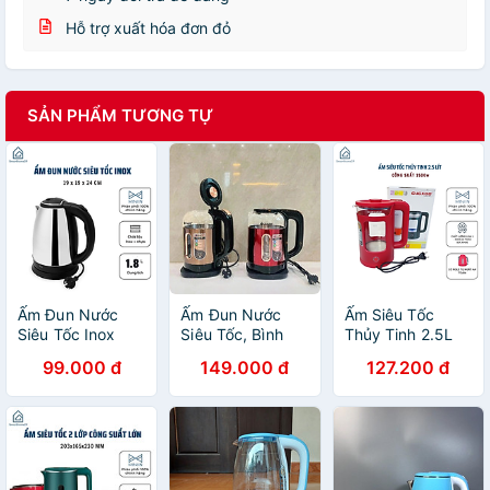
Hỗ trợ xuất hóa đơn đỏ
SẢN PHẨM TƯƠNG TỰ
Ấm Đun Nước
Ấm Đun Nước
Ấm Siêu Tốc
Siêu Tốc Inox
Siêu Tốc, Bình
Thủy Tinh 2.5L
1.8L Cao Cấp,
Nước Siêu Tốc
Công Suất Lớn
99.000 đ
149.000 đ
127.200 đ
Bình Đun Nước
Giữ Nhiệt
1500W - Ấm Đun
Nóng Cách Nhiệt
SFIAPRT ST130
Nước Pha Trà
An Toàn, Tiện
Thủy Tinh Dung
Siêu Nhanh -
Dụng - Chính
Tích 2.8 lít -
Bình Đun Siêu
hãng MINIIN
HÀNG CHÍNH
Tốc Cao Cấp Hàn
HÃNG MINIIN
Quốc - HÀNG