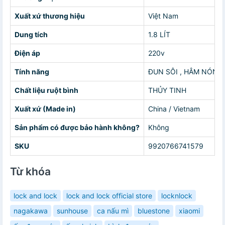
Xuất xứ thương hiệu
Việt Nam
Dung tích
1.8 LÍT
Điện áp
220v
Tính năng
ĐUN SÔI , HÂM NÓNG
Chất liệu ruột bình
THỦY TINH
Xuất xứ (Made in)
China / Vietnam
Sản phẩm có được bảo hành không?
Không
SKU
9920766741579
Từ khóa
lock and lock
lock and lock official store
locknlock
nagakawa
sunhouse
ca nấu mì
bluestone
xiaomi