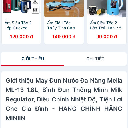
CHÍNH HÃNG
MINIIN
Ấm Siêu Tốc 2
Ấm Siêu Tốc
Ấm Siêu Tốc 2
Lớp Cuckoo
Thủy Tinh Cao
Lớp Thái Lan 2.5
MINIIN- Ấm Đun
Cấp COOKDD
L Cao Cấp
129.000 đ
149.000 đ
99.000 đ
Nước Siêu Tốc
MINIIN 2 Lít
1800W - Sôi
Công Suất Lớn
Model GD -ST16
Nhanh Tự Động
1500W Dung
- Bình Siêu Tốc
Ngắt-Inox 304-
Tích 2.5L - Hàng
Có Đèn Led Tự
INVERTER Tiết
GIỚI THIỆU
CHI TIẾT
Chính Hãng Loại
Ngắt Khi Sôi -
Kiệm Điện - Hàng
1
Hàng Chính Hãng
Loại 1 - Chính
Hãng MINIIN
Giới thiệu Máy Đun Nước Đa Năng Melia
ML-13 1.8L, Bình Đun Thông Minh Milk
Regulator, Điều Chỉnh Nhiệt Độ, Tiện Lợi
Cho Gia Đình - HÀNG CHÍNH HÃNG
MINIIN