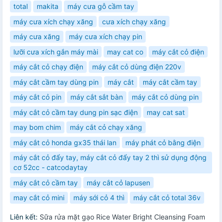
total
makita
máy cưa gỗ cầm tay
máy cưa xích chạy xăng
cưa xích chạy xăng
máy cưa xăng
máy cưa xích chạy pin
lưỡi cưa xích gắn máy mài
may cat co
máy cắt cỏ điện
máy cắt cỏ chạy điện
máy cắt cỏ dùng điện 220v
máy cắt cầm tay dùng pin
máy cắt
máy cắt cầm tay
máy cắt cỏ pin
máy cắt sắt bàn
máy cắt cỏ dùng pin
máy cắt cỏ cầm tay dung pin sạc điện
may cat sat
may bom chim
máy cắt cỏ chạy xăng
máy cắt cỏ honda gx35 thái lan
máy phát cỏ bằng điện
máy cắt cỏ đẩy tay, máy cắt cỏ đẩy tay 2 thì sử dụng động
cơ 52cc - catcodaytay
máy cắt cỏ cầm tay
máy cắt cỏ lapusen
may cắt cỏ mini
máy sới cỏ 4 thì
máy cắt cỏ total 36v
Liên kết:
Sữa rửa mặt gạo Rice Water Bright Cleansing Foam