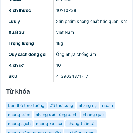
Kích thước
10x10x38
Lưu ý
Sản phẩm không chất bảo quản, không h
Xuất xứ
Việt Nam
Trọng lượng
1kg
Quy cách đóng gói
Ống nhựa chống ẩm
Kích cỡ
10
SKU
4139034871717
Từ khóa
bàn thờ treo tường
đồ thờ cúng
nhang nụ
noom
nhang trầm
nhang quế rừng xanh
nhang quế
nhang sạch
nhang ko mùi
nhang thần tài
nhang trầm hương cao cấp
nụ trầm hương