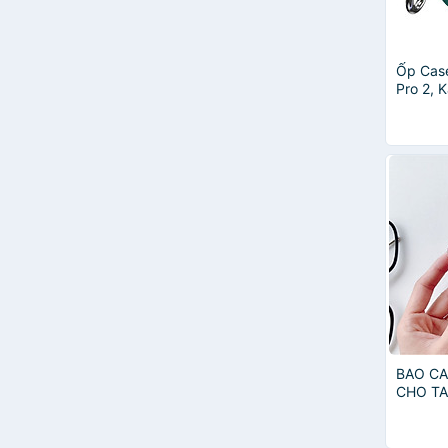
Ốp Cas
Pro 2, 
TPU Hoạ
Siêu Bề
Hãng
BAO CA
CHO TA
AIRPOD
MẠ CH
CẤP M