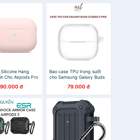
Airpods Pro 3 - Hàng Chính
Hãng
 Silicone Hang
Bao case TPU trong suốt
h Cho Airpods Pro
cho Samsung Galaxy Buds
 - Hàng Chính Hãng
3/ Buds 3 Pro kèm móc
90.000 đ
79.000 đ
treo_ Hàng chính hãng