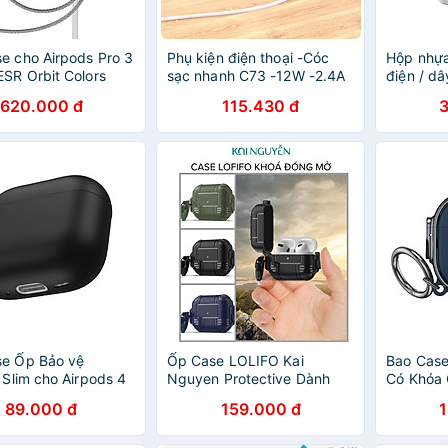
e cho Airpods Pro 3
Phụ kiện điện thoại -Cóc
Hộp nhự
ESR Orbit Colors
sạc nhanh C73 -12W -2.4A
điện / dâ
Magnetic Case -
với 2 cổng sạc và dây sạc
UGREEN 
620.000 đ
115.430 đ
hính Hãng
dài 1M an toàn và tiện lợi -
30398 - 
Hàng nhập khẩu
se Ốp Bảo vệ
Ốp Case LOLIFO Kai
Bao Case
e Slim cho Airpods 4
Nguyen Protective Dành
Có Khóa 
- Hàng Chính Hãng
Cho Airpods 3 và Airpods
Rơi Tai 
89.000 đ
159.000 đ
PRO, Khoá Thông Minh Bảo
Pro 2 - 
Vệ Toàn Diện, Chống Rơi Vỡ