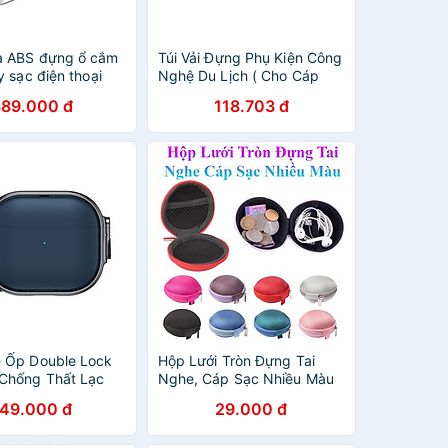
a ABS đựng ổ cắm
Túi Vải Đựng Phụ Kiện Công
y sạc điện thoại
Nghệ Du Lịch ( Cho Cáp
LP110 30397 .
Sạc Di Động, Sạc Dự
389.000 đ
118.703 đ
Hàng Chính Hãng
Phòng, Điện Thoại, Tai
Nghe, Thẻ Nhớ ...) Chống
Nước - Hàng Chính Hãng
 Ốp Double Lock
Hộp Lưới Tròn Đựng Tai
Chống Thất Lạc
Nghe, Cáp Sạc Nhiều Màu
Nghe cho Airpods
Sắc
149.000 đ
29.000 đ
Hàng Chính Hãng