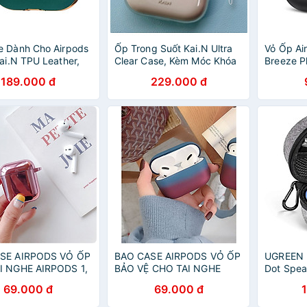
e Dành Cho Airpods
Ốp Trong Suốt Kai.N Ultra
Vỏ Ốp Air
Kai.N TPU Leather,
Clear Case, Kèm Móc Khóa
Breeze P
 Tiết Da, Siêu Đẹp,
Dành Cho Airpods PRO 2 -
hàng nhậ
189.000 đ
229.000 đ
n - Hàng Chính
HÀNG CHÍNH HÃNG
SE AIRPODS VỎ ỐP
BAO CASE AIRPODS VỎ ỐP
UGREEN 
I NGHE AIRPODS 1,
BẢO VỆ CHO TAI NGHE
Dot Spea
S 2, AIRPODS PRO
AIRPODS 1, AIRPODS 2,
Cable Wa
69.000 đ
69.000 đ
ROME BÓNG CAO
AIRPODS PRO
LP155 - 
ÀU HỒNG