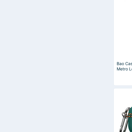
BEETECH
Belkin
Benks
CAVARA
CHOETECH
Elago
Essager
GOODFIT
KRECOO
kuulaa
Bao Cas
LAUT
Metro L
LYNUSAN
Case ch
Hàng N
MINISO
PaKaSa
Photodesign VN
Remax