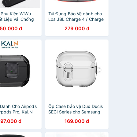
 Phụ Kiện WiWu
Túi Đựng Bảo Vệ dành cho
t Liệu Vải Chống
Loa JBL Charge 4 / Charge
c - Hàng Chính
5 / Pulse 4 / JBL Charge 6 -
150.000 đ
279.000 đ
Hàng Chính Hãng
Dành Cho Airpods
Ốp Case bảo vệ Dux Ducis
irpods Pro, Kai.N
SECI Series cho Samsung
s, Tặng Kèm Móc
Galaxy Buds 3/ Buds 3 Pro,
197.000 đ
169.000 đ
u Xịn - Hàng Chính
Khoá An Toàn, Chống Sốc_
Hàng Chính Hãng