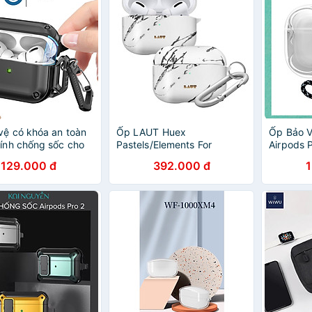
vệ có khóa an toàn
Ốp LAUT Huex
Ốp Bảo V
tính chống sốc cho
Pastels/Elements For
Airpods 
 Pro 2 - Hàng Chính
Airpods Pro lớp phủ cao su
Kai.N Ca
129.000 đ
392.000 đ
mềm mượt, chống bám vân
Hãng
tay Hàng Chính Hãng