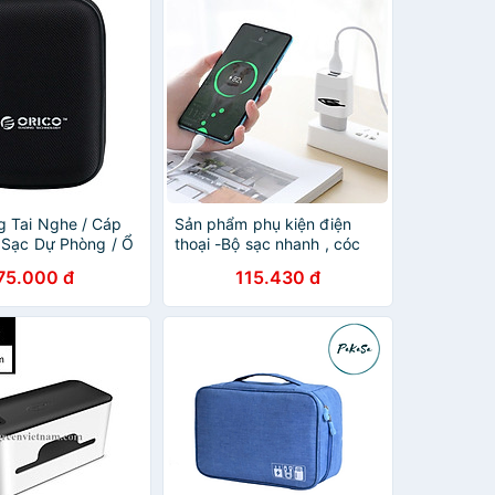
 Tai Nghe / Cáp
Sản phẩm phụ kiện điện
n Sạc Dự Phòng / Ổ
thoại -Bộ sạc nhanh , cóc
ICO PHD-25
sạc nhanh C73 -12 W , 2,4A
75.000 đ
115.430 đ
với 2 cổng sạc và dây dài
1m cao cấp ,, nhanh hơn
gấp 3 lần , nhỏ gọn và tiện
lợi - Hàng nhập khẩu