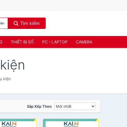
Tìm kiếm
iện
NG
THIẾT BỊ SỐ
PC - LAPTOP
CAMERA
kiện
ụ kiện
Sắp Xếp Theo