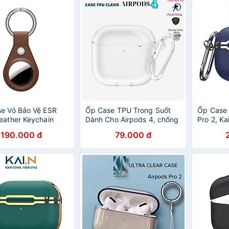
- Hàng Nhập Khẩu
e Vỏ Bảo Vệ ESR
Ốp Case TPU Trong Suốt
Ốp Case 
eather Keychain
Dành Cho Airpods 4, chống
Pro 2, Ka
o Apple AirTag -
ố vàng, chống sốc kèm
TPU Hoạ 
190.000 đ
79.000 đ
hập Khẩu
móc treo_ Hàng chính hãng
Siêu Bền
Hãng