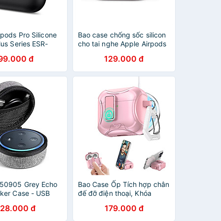
pods Pro Silicone
Bao case chống sốc silicon
lus Series ESR-
cho tai nghe Apple Airpods
p khẩu
Pro hiệu Usams BH569
99.000 đ
129.000 đ
(siêu mỏng 2mm, chống
vân tay, chống bám bẩn,
chống va đập, vật liệu cao
cấp) - hàng nhập khẩu
50905 Grey Echo
Bao Case Ốp Tích hợp chân
ker Case - USB
đế đỡ điện thoại, Khóa
ll Charger Box
Chống Thất Lạc Rơi Tai
128.000 đ
179.000 đ
Hàng Chính Hãng
Nghe, Sạc Từ Tính cho
Airpods 4 / Airpods Pro 2 /