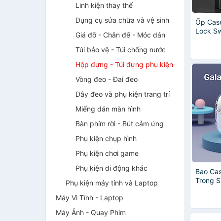
Linh kiện thay thế
Dụng cụ sửa chữa và vệ sinh
Ốp Cas
Lock Sw
Giá đỡ - Chân đế - Móc dán
Airpods
Kèm Móc
Túi bảo vệ - Túi chống nước
Hãng
Hộp đựng - Túi đựng phụ kiện
Vòng đeo - Đai đeo
Dây đeo và phụ kiện trang trí
Miếng dán màn hình
Bàn phím rời - Bút cảm ứng
Phụ kiện chụp hình
Phụ kiện chơi game
Phụ kiện di động khác
Bao Ca
Trong 
Phụ kiện máy tính và Laptop
Galaxy 
Máy Vi Tính - Laptop
/ Buds 
Hãng
Máy Ảnh - Quay Phim