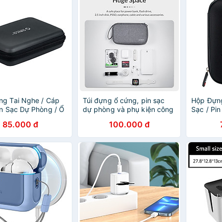
g Tai Nghe / Cáp
Túi đựng ổ cứng, pin sạc
Hộp Đựng
in Sạc Dự Phòng / Ổ
dự phòng và phụ kiện công
Sạc / Pi
RICO PHB-25
nghệ ORICO PBS-3W -
Cứng OR
85.000 đ
100.000 đ
Hàng Chính Hãng