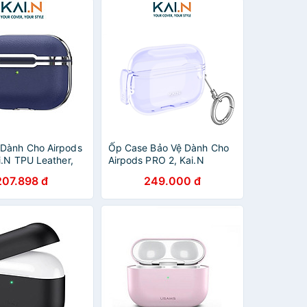
Dành Cho Airpods
Ốp Case Bảo Vệ Dành Cho
i.N TPU Leather,
Airpods PRO 2, Kai.N
Tiết Da, Siêu Đẹp,
SmartLock Case, Khóa
207.898 đ
249.000 đ
 - Hàng Chính
Thông Minh, Chống Rơi Nắp
- Hàng Chính Hãng