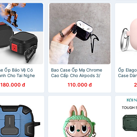
se Ốp Bảo Vệ Có
Bao Case Ốp Mạ Chrome
Ốp Elago
ành Cho Tai Nghe
Cao Cấp Cho Airpods 3/
Case Dàn
Buds 2 Pro/ Buds 2/
Airpods Pro- Hàng Chính
2 (2022)
180.000 đ
110.000 đ
2
o/ Buds Live Chống
Hãng
i Amazon Kèm Móc
àng Chính Hãng