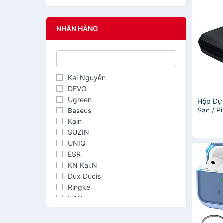
NHÃN HÀNG
Kai Nguyễn
DEVO
Ugreen
Hộp Đựn
Sạc / P
Baseus
Cứng O
Kain
SUZIN
UNIQ
ESR
KN Kai.N
Dux Ducis
Ringke
UAG
WIWU
GREENCASE