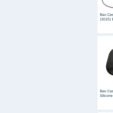
Kai N
Nillkin
Bao Cas
Tomtoc
(2025) 
Lekaari
Hybrid 
Mocato
Hàng C
Bone
Elecom
FONKEN
Hoco
Amalife
Anker
BASIKE
HdoorLink
HIER
KAKAO FRIENDS
Khacten.com
Bao Ca
OEM
Silicon
Orico
(2024) 
SMAMA
Xundd