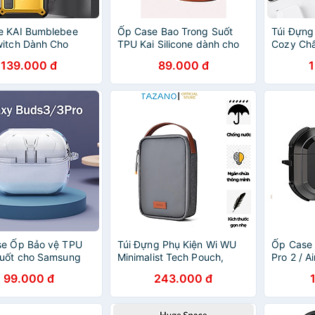
e KAI Bumblebee
Ốp Case Bao Trong Suốt
Túi Đựng
itch Dành Cho
TPU Kai Silicone dành cho
Cozy Chấ
 Pro 2, Có Khóa,
Sony WF-1000XM4 - Hàng
Thấm Nướ
139.000 đ
89.000 đ
 Treo - Hàng Chính
chính hãng
Hãng
se Ốp Bảo vệ TPU
Túi Đựng Phụ Kiện Wi WU
Ốp Case 
Suốt cho Samsung
Minimalist Tech Pouch,
Pro 2 / A
Buds 3 / Buds 3 Pro
Chống Nước - Hàng Chính
Lock Mos
99.000 đ
243.000 đ
3 FE - Hàng Chính
Hãng
Khóa Siê
Hãng