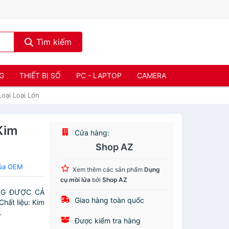
Tìm kiếm
NG
THIẾT BỊ SỐ
PC - LAPTOP
CAMERA
oại Loại Lớn
Kim
Cửa hàng:
Shop AZ
của OEM
Xem thêm các sản phẩm
Dụng
cụ mồi lửa
bởi
Shop AZ
ỰNG ĐƯỢC CẢ
Giao hàng toàn quốc
hất liệu: Kim
.
Được kiểm tra hàng