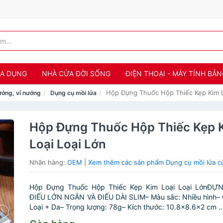
IA DỤNG
NHÀ CỬA ĐỜI SỐNG
ĐIỆN THOẠI - MÁY TÍNH BẢ
Hộp Đựng Thuốc Hộp Thiếc Kẹp Kim L
ớng, vỉ nướng
Dụng cụ mồi lửa
Hộp Đựng Thuốc Hộp Thiếc Kẹp 
Loại Loại Lớn
Nhãn hàng:
OEM
|
Xem thêm các sản phẩm Dụng cụ mồi lửa 
Hộp Đựng Thuốc Hộp Thiếc Kẹp Kim Loại Loại LớnĐ
ĐIẾU LỚN NGẮN VÀ ĐIẾU DÀI SLIM– Màu sắc: Nhiều hình– C
Loại + Da– Trọng lượng: 78g– Kích thước: 10.8×8.6×2 cm ..