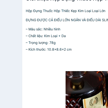
Hộp Đựng Thuốc Hộp Thiếc Kẹp Kim Loại Loại Lớn
ĐỰNG ĐƯỢC CẢ ĐIẾU LỚN NGẮN VÀ ĐIẾU DÀI SLI
– Màu sắc: Nhiều hình
– Chất liệu: Kim Loại + Da
– Trọng lượng: 78g
– Kích thước: 10.8×8.6×2 cm