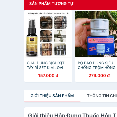
SẢN PHẨM TƯƠNG TỰ
CHAI DUNG DỊCH XỊT
BỘ BÁO ĐỘNG SIÊU
TẨY RỈ SÉT KIM LOẠI
CHỐNG TRỘM HỒNG
CAO CẤP
NGOẠI BẢO VỆ GIA
157.000 đ
279.000 đ
ĐÌNH BẠN AN TOÀN
GIỚI THIỆU
SẢN PHẨM
THÔNG TIN
CHI
Giới thiệu Hộp Đựng Thuốc Hộp Th