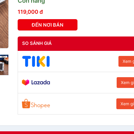
Còn hàng
119,000 đ
ĐẾN NƠI BÁN
SO SÁNH GIÁ
Xem g
Xem g
Xem g