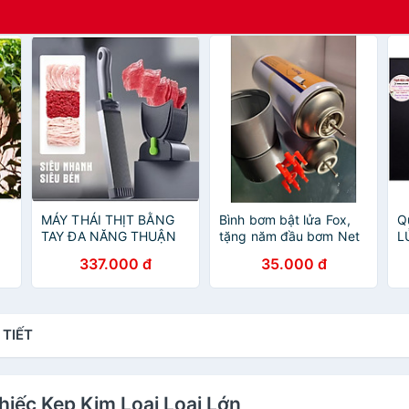
MÁY THÁI THỊT BẰNG
Bình bơm bật lửa Fox,
Q
TAY ĐA NĂNG THUẬN
tặng năm đầu bơm Net
L
TIỆN
300ml/100g
đ
337.000 đ
35.000 đ
m
 TIẾT
iếc Kẹp Kim Loại Loại Lớn