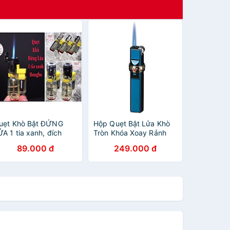
uẹt Khò Bật ĐỨNG
Hộp Quẹt Bật Lửa Khò
ỬA 1 tia xanh, đích
Tròn Khóa Xoay Rảnh
ỏ,| Quẹt đẹp độc lạ, có
Tay ZB-633A Lửa Cực
89.000 đ
249.000 đ
óc treo chìa khoá
Mạnh