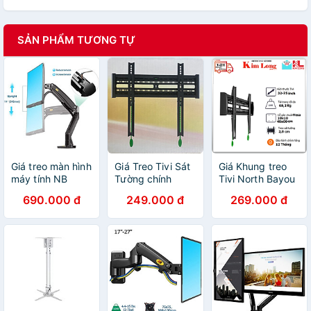
SẢN PHẨM TƯƠNG TỰ
Giá treo màn hình
Giá Treo Tivi Sát
Giá Khung treo
máy tính NB
Tường chính
Tivi North Bayou
F100A 22 - 35
hãng North
NB-C3FG Treo
690.000 đ
249.000 đ
269.000 đ
inch -Hàng Chính
Bayou NBC2-F
màn hình 32 inch
Hãng
(32-65 inch)
- 75 inch, Tải
trọng lớn đến
68kg NB - Hàng
chính hãng