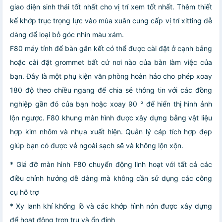
giao diện sinh thái tốt nhất cho vị trí xem tốt nhất. Thêm thiết
kế khớp trục trọng lực vào mùa xuân cung cấp vị trí xitting dễ
dàng để loại bỏ góc nhìn màu xám.
F80 máy tính để bàn gắn kết có thể được cài đặt ở cạnh bảng
hoặc cài đặt grommet bất cứ nơi nào của bàn làm việc của
bạn. Đây là một phụ kiện văn phòng hoàn hảo cho phép xoay
180 độ theo chiều ngang để chia sẻ thông tin với các đồng
nghiệp gần đó của bạn hoặc xoay 90 ° để hiển thị hình ảnh
lộn ngược. F80 khung màn hình được xây dựng bằng vật liệu
hợp kim nhôm và nhựa xuất hiện. Quản lý cáp tích hợp đẹp
giúp bạn có được vẻ ngoài sạch sẽ và không lộn xộn.
* Giá đỡ màn hình F80 chuyển động linh hoạt với tất cả các
điều chỉnh hướng dễ dàng mà không cần sử dụng các công
cụ hỗ trợ
* Xy lanh khí khổng lồ và các khớp hình nón được xây dựng
để hoạt động trơn tru và ổn định