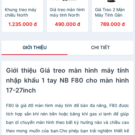
Khung treo máy
Giá treo màn hình
Giá Treo 2 Màn
chiếu North
máy tính North
Máy Tính Gắn
Bayou NBT718-4
Bayou NB-F150
Bàn Đa Năng
1.235.000 đ
490.000 đ
789.000 đ
(1.5m) Hàng
từ 17- 35 inch tải
Nhập Khẩu North
chính hãng -
max 7kg - Hàng
Bayou F160 (17-
ZAMACO AUDIO
Chính Hãng
27 inch)
GIỚI THIỆU
CHI TIẾT
Giới thiệu Giá treo màn hình máy tính
nhập khẩu 1 tay NB F80 cho màn hình
17-27inch
F80 là giá đỡ màn hình máy tính để bàn đa năng, F80 được
tích hợp sẵn khí nén bền hoặc bằng khí gas xi lanh để giúp
bạn di chuyển màn hình theo bất kỳ hướng nào và chiều cao
theo mong muốn của bạn.Cho phép bạn trải nghiệm thiết kế