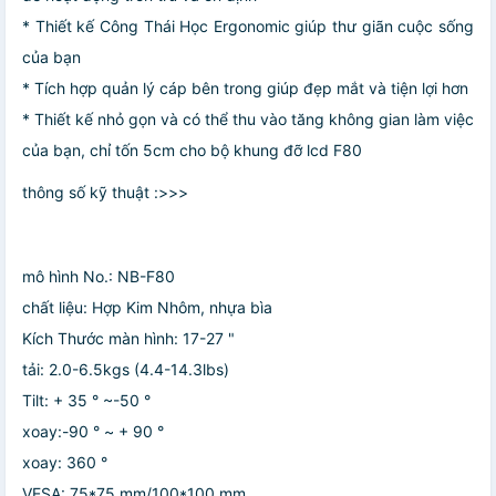
* Thiết kế Công Thái Học Ergonomic giúp thư giãn cuộc sống
của bạn
* Tích hợp quản lý cáp bên trong giúp đẹp mắt và tiện lợi hơn
* Thiết kế nhỏ gọn và có thể thu vào tăng không gian làm việc
của bạn, chỉ tốn 5cm cho bộ khung đỡ lcd F80
thông số kỹ thuật :>>>
mô hình No.: NB-F80
chất liệu: Hợp Kim Nhôm, nhựa bìa
Kích Thước màn hình: 17-27 "
tải: 2.0-6.5kgs (4.4-14.3lbs)
Tilt: + 35 ° ~-50 °
xoay:-90 ° ~ + 90 °
xoay: 360 °
VESA: 75*75 mm/100*100 mm