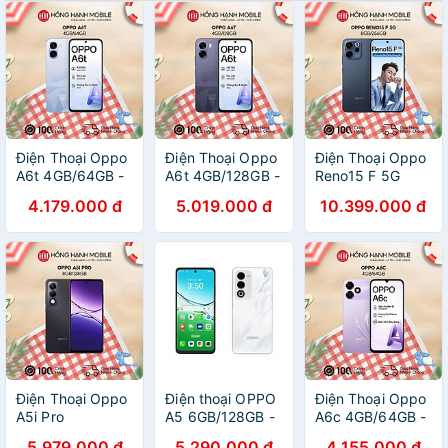
Điện Thoại Oppo
Điện Thoại Oppo
Điện Thoại Oppo
A6t 4GB/64GB -
A6t 4GB/128GB -
Reno15 F 5G
Hàng Chính Hãng
Hàng Chính Hãng
8GB/256GB -
4.179.000 đ
5.019.000 đ
10.399.000 đ
Hàng Chính Hãng
Điện Thoại Oppo
Điện thoại OPPO
Điện Thoại Oppo
A5i Pro
A5 6GB/128GB -
A6c 4GB/64GB -
8GB/128GB -
Hàng Chính Hãng
Hàng Chính Hãng
5.979.000 đ
5.290.000 đ
4.155.000 đ