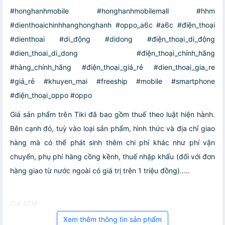
#honghanhmobile #honghanhmobilemall #hhm
#dienthoaichinhhanghonghanh #oppo_a6c #a6c #điện_thoại
#dienthoai #di_động #didong #điện_thoại_di_động
#dien_thoai_di_dong #điện_thoại_chính_hãng
#hàng_chính_hãng #điện_thoại_giá_rẻ #dien_thoai_gia_re
#giá_rẻ #khuyen_mai #freeship #mobile #smartphone
#điện_thoại_oppo #oppo
Giá sản phẩm trên Tiki đã bao gồm thuế theo luật hiện hành.
Bên cạnh đó, tuỳ vào loại sản phẩm, hình thức và địa chỉ giao
hàng mà có thể phát sinh thêm chi phí khác như phí vận
chuyển, phụ phí hàng cồng kềnh, thuế nhập khẩu (đối với đơn
hàng giao từ nước ngoài có giá trị trên 1 triệu đồng).....
Giá ATM
Xem thêm thông tin sản phẩm