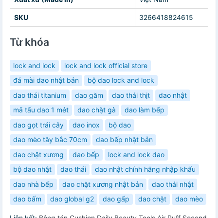
SKU
3266418824615
Từ khóa
lock and lock
lock and lock official store
đá mài dao nhật bản
bộ dao lock and lock
dao thái titanium
dao găm
dao thái thịt
dao nhật
mã tấu dao 1 mét
dao chặt gà
dao làm bếp
dao gọt trái cây
dao inox
bộ dao
dao mèo tây bắc 70cm
dao bếp nhật bản
dao chặt xương
dao bếp
lock and lock dao
bộ dao nhật
dao thái
dao nhật chính hãng nhập khẩu
dao nhà bếp
dao chặt xương nhật bản
dao thái nhật
dao bấm
dao global g2
dao gấp
dao chặt
dao mèo
Liên kết:
Bông tán Cushion Daily Beauty Tools Air Puff Second