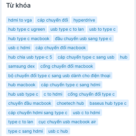
Từ khóa
hdmi to vga
cáp chuyển đổi
hyperdrive
hub type c ugreen
usb type c to lan
usb to type c
hub type c macbook
đầu chuyển usb sang type c
usb c hdmi
cáp chuyển đổi macbook
hub chia usb type-c 5
cáp chuyển type c sang usb
hub
samsung dex
cổng chuyển đổi macbook
bộ chuyển đổi type c sang usb dành cho điện thoại
hub macbook
cáp chuyển type c sang hdmi
hub usb type c
c to hdmi
cổng chuyển đổi type c
chuyển đầu macbook
choetech hub
baseus hub type c
cáp chuyển hdmi sang type c
usb c to hdmi
type c to lan
cục chuyển usb macbook air
type c sang hdmi
usb c hub