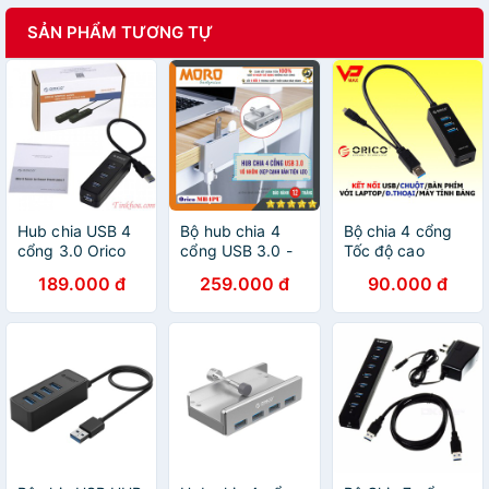
SẢN PHẨM TƯƠNG TỰ
Hub chia USB 4
Bộ hub chia 4
Bộ chia 4 cổng
cổng 3.0 Orico
cổng USB 3.0 -
Tốc độ cao
w5p-u3/W5PH4-
ORICO MH4PU -
5Gbps USB 3.0 /
189.000 đ
259.000 đ
90.000 đ
U3
chính hãng bảo
Orico tích hợp
hành lỗi 1 đổi 1 !!!
cổng OTG cho
điện thoại