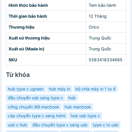
Hình thức bảo hành
Tem bảo hành
Thời gian bảo hành
12 Tháng
Thương hiệu
Orico
Xuất xứ thương hiệu
Trung Quốc
Xuất xứ (Made in)
Trung Quốc
SKU
5583418334665
Từ khóa
hub type c ugreen
hub máy in
bộ chia máy in 1 ra 4
đầu chuyển usb sang type c
hub
cổng chuyển đổi macbook
hub macbook
cáp chuyển type c sang hdmi
hub usb type c
usb c hub
đầu chuyển type c sang usb
type c to usb