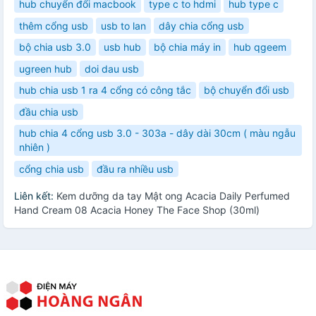
hub chuyển đổi macbook
type c to hdmi
hub type c
thêm cổng usb
usb to lan
dây chia cổng usb
bộ chia usb 3.0
usb hub
bộ chia máy in
hub qgeem
ugreen hub
doi dau usb
hub chia usb 1 ra 4 cổng có công tắc
bộ chuyển đổi usb
đầu chia usb
hub chia 4 cổng usb 3.0 - 303a - dây dài 30cm ( màu ngẫu
nhiên )
cổng chia usb
đầu ra nhiều usb
Liên kết:
Kem dưỡng da tay Mật ong Acacia Daily Perfumed
Hand Cream 08 Acacia Honey The Face Shop (30ml)