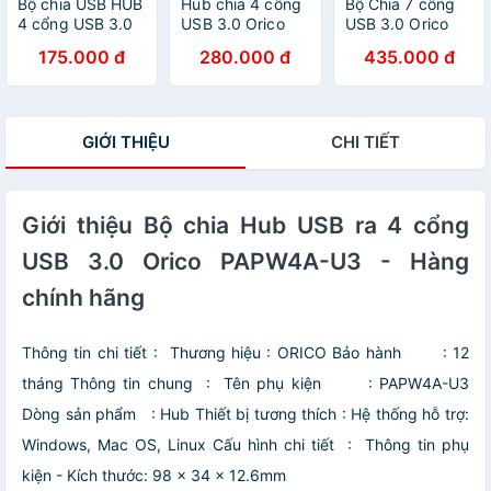
Bộ chia USB HUB
Hub chia 4 cổng
Bộ Chia 7 cổng
4 cổng USB 3.0
USB 3.0 Orico
USB 3.0 Orico
ORICO W5P-U3-
MH4PU
H7013-U3 Có Củ
175.000 đ
280.000 đ
435.000 đ
BK- Nhà Phân
Nguồn Cấp Điện
Phối Chính Hãng
- HUB USB 7 Port
- Bảo Hành 12
Tháng Đổi Mới
GIỚI THIỆU
CHI TIẾT
Giới thiệu Bộ chia Hub USB ra 4 cổng
USB 3.0 Orico PAPW4A-U3 - Hàng
chính hãng
Thông tin chi tiết :
Thương hiệu : ORICO
Bảo hành : 12
tháng
Thông tin chung :
Tên phụ kiện : PAPW4A-U3
Dòng sản phẩm : Hub
Thiết bị tương thích : Hệ thống hỗ trợ:
Windows, Mac OS, Linux
Cấu hình chi tiết :
Thông tin phụ
kiện
- Kích thước: 98 x 34 x 12.6mm