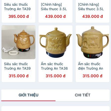
Siêu sắc thuốc
[Chính hãng]
[Chính hãng]
Trường An TA39
Siêu thuoc 3.5L
Siêu thuoc 3.5L
dung tích 3.5L
Trường An TA39
Trường An TA39
395.000 đ
439.000 đ
439.000 đ
công suất 420W
thân bằng gốm
thân bằng gốm
có chuông reo
sứ dày, có còi
sứ dày, có còi
màu ngẫu nhiên -
báo âm thanh khi
báo âm thanh khi
Chính hãng BH
sắc xong - Màu
sắc xong - Màu
12 tháng
ngẫu nhiên
ngẫu nhiên
Siêu sắc thuốc
Ấm sắc thuốc
Ấm sắc thuốc
Trường An TA39
Trường An TA36
điện Trường An
dung tích 3.5L
dung tích 3.2L
TA36 dung tích
315.000 đ
315.000 đ
315.000 đ
công suất 420W
công suất 420W
3.2L công suất
có chuông reo
- Màu ngẫu nhiên
420W - Màu
màu ngẫu nhiên -
- Chính Hãng BH
ngẫu nhiên -
Chính hãng BH
12 tháng
Chính Hãng BH
GIỚI THIỆU
CHI TIẾT
12 tháng
12 tháng