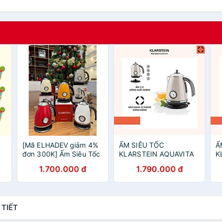
[Mã ELHADEV giảm 4%
ẤM SIÊU TỐC
Ấ
g
đơn 300K] Ấm Siêu Tốc
KLARSTEIN AQUAVITA
K
Klarstein 1.7L 2200W
CHALET 1,7L 10021360
R
1.700.000 đ
1.790.000 đ
(Nhập Đức)
- Hàng Chính Hãng
H
 TIẾT