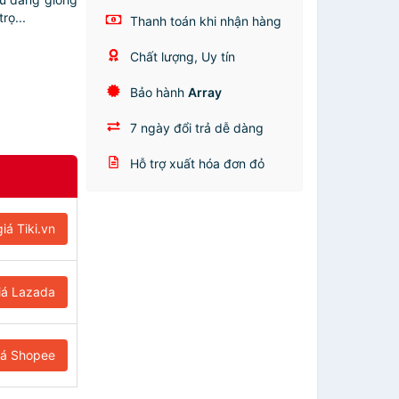
rọ...
Thanh toán khi nhận hàng
Chất lượng, Uy tín
Bảo hành
Array
7 ngày đổi trả dễ dàng
Hỗ trợ xuất hóa đơn đỏ
iá Tiki.vn
iá Lazada
iá Shopee