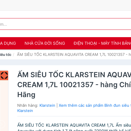
IA DỤNG
NHÀ CỬA ĐỜI SỐNG
ĐIỆN THOẠI - MÁY TÍNH BẢ
ẤM SIÊU TỐC KLARSTEIN AQUAVITA CREAM 1,7L 10021357 - h
iêu tốc
ẤM SIÊU TỐC KLARSTEIN AQUAV
CREAM 1,7L 10021357 - hàng Ch
Hãng
Nhãn hàng:
Klarstein
|
Xem thêm các sản phẩm Bình đun siêu 
Klarstein
ẤM SIÊU TỐC KLARSTEIN AQUAVITA CREAM 1,7L Ấm siêu t
Aquavita với dung tích 1,7 lít công suất 2200W thiết kế ki