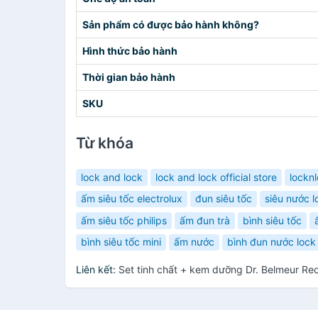
Sản phẩm có được bảo hành không?
Hình thức bảo hành
Thời gian bảo hành
SKU
Từ khóa
lock and lock
lock and lock official store
lockn
ấm siêu tốc electrolux
đun siêu tốc
siêu nước l
ấm siêu tốc philips
ấm đun trà
bình siêu tốc
bình siêu tốc mini
ấm nước
bình đun nước lock
Liên kết:
Set tinh chất + kem dưỡng Dr. Belmeur Re