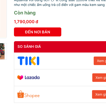
như một chiếc ấm uống trà cổ điển với gam màu kem sang t
Còn hàng
1,790,000 đ
ĐẾN NƠI BÁN
SO SÁNH GIÁ
Xem g
Xem g
Xem g