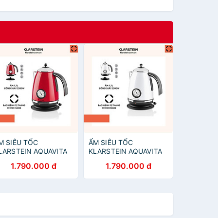
M SIÊU TỐC
ẤM SIÊU TỐC
LARSTEIN AQUAVITA
KLARSTEIN AQUAVITA
ED 1,7L 10021359 -
WHITE 1,7L 10021358 -
1.790.000 đ
1.790.000 đ
àng Chính Hãng
Hàng Chính Hãng