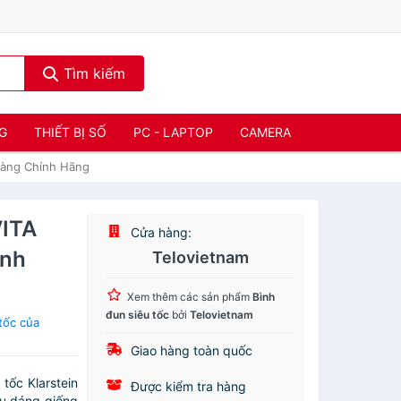
Tìm kiếm
NG
THIẾT BỊ SỐ
PC - LAPTOP
CAMERA
àng Chính Hãng
ITA
Cửa hàng:
ính
Telovietnam
Xem thêm các sản phẩm
Bình
đun siêu tốc
bởi
Telovietnam
tốc của
Giao hàng toàn quốc
ốc Klarstein
Được kiểm tra hàng
ểu dáng giống