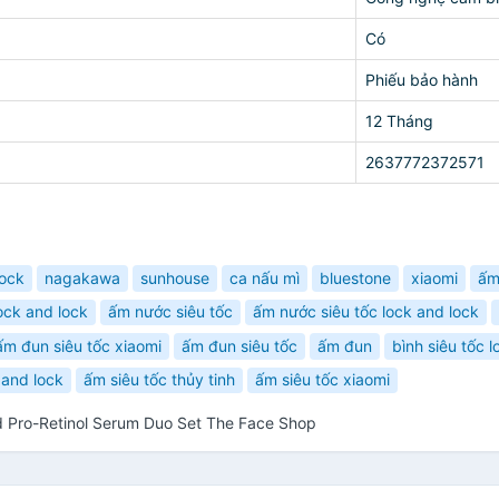
Có
Phiếu bảo hành
12 Tháng
2637772372571
lock
nagakawa
sunhouse
ca nấu mì
bluestone
xiaomi
ấm
ock and lock
ấm nước siêu tốc
ấm nước siêu tốc lock and lock
ấm đun siêu tốc xiaomi
ấm đun siêu tốc
ấm đun
bình siêu tốc l
 and lock
ấm siêu tốc thủy tinh
ấm siêu tốc xiaomi
d Pro-Retinol Serum Duo Set The Face Shop