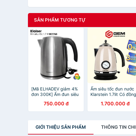
SẢN PHẨM TƯƠNG TỰ
[Mã ELHADEV giảm 4%
Ấm siêu tốc đun nước
đơn 300K] Ấm đun siêu
Klarstein 1.7lit Có đồn
tốc 1,7 lít Klaiser EK1763
hộ nhiệt
750.000 đ
1.700.000 đ
2200W EK1765 tiêu
chuẩn Pháp.
GIỚI THIỆU
SẢN PHẨM
THÔNG TIN
CHI