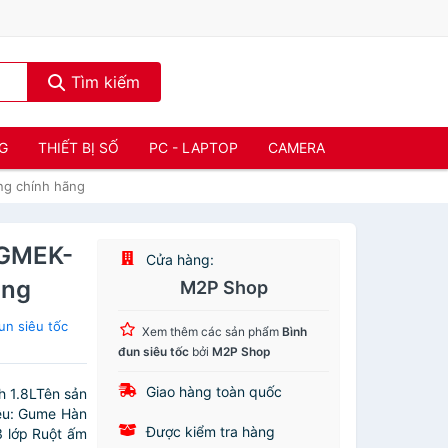
Tìm kiếm
NG
THIẾT BỊ SỐ
PC - LAPTOP
CAMERA
ng chính hãng
 GMEK-
Cửa hàng:
ãng
M2P Shop
un siêu tốc
Xem thêm các sản phẩm
Bình
đun siêu tốc
bởi
M2P Shop
Giao hàng toàn quốc
 1.8LTên sản
ệu: Gume Hàn
Được kiểm tra hàng
 lớp Ruột ấm