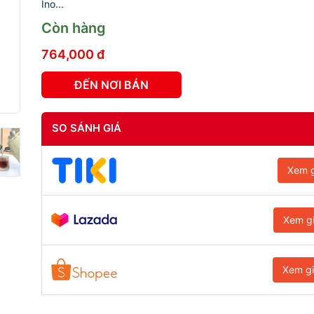
Ino...
Còn hàng
764,000 đ
ĐẾN NƠI BÁN
SO SÁNH GIÁ
Xem g
Xem g
Xem g