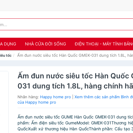
IA DỤNG
NHÀ CỬA ĐỜI SỐNG
ĐIỆN THOẠI - MÁY TÍNH BẢ
Ấm đun nước siêu tốc Hàn Quốc GMEK-031 dung tích 1.8L, hà
iêu tốc
Ấm đun nước siêu tốc Hàn Quốc
031 dung tích 1.8L, hàng chính h
Nhãn hàng:
Happy home pro
|
Xem thêm các sản phẩm Bình đ
của Happy home pro
Ấm đun nước siêu tốc GUME Hàn Quốc GMEK-031 dung tích
phẩm: Ấm điện siêu tốc GumeModel: GMEK-031Thương hi
QuốcXuất xứ thương hiệu Hàn QuốcThành phần: Cấu tạo 3