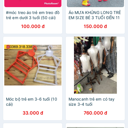
#móc treo áo trẻ em treo đồ
Áo MƯA KHỦNG LONG TRẺ
trẻ em dưới 3 tuổi (50 cái)
EM SIZE BÉ 3 TUỔI ĐẾN 11
dài 25cm
TUỔI
100.000 đ
150.000 đ
Móc bộ trẻ em 3-6 tuổi (10
Manocanh trẻ em có tay
cái)
size 3-4 tuổi
33.000 đ
760.000 đ