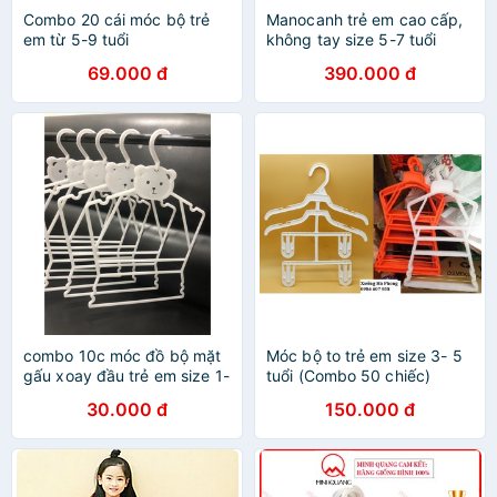
Combo 20 cái móc bộ trẻ
Manocanh trẻ em cao cấp,
em từ 5-9 tuổi
không tay size 5-7 tuổi
69.000 đ
390.000 đ
combo 10c móc đồ bộ mặt
Móc bộ to trẻ em size 3- 5
gấu xoay đầu trẻ em size 1-
tuổi (Combo 50 chiếc)
3 tuổi,móc bé trai,gái, móc
30.000 đ
150.000 đ
trẻ em bằng nhựa cho shop
quần áo trẻ em