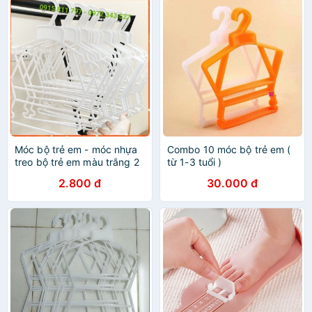
Móc bộ trẻ em - móc nhựa
Combo 10 móc bộ trẻ em (
treo bộ trẻ em màu trắng 2
từ 1-3 tuổi )
kích thước nhí - trung ( 1-3
2.800 đ
30.000 đ
tuổi và 4-6 tuổi)