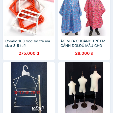
Combo 100 móc bộ trẻ em
ÁO MƯA CHOÀNG TRẺ EM
size 3-5 tuổi
CÁNH DƠI.ĐỦ MẪU CHO
TRẺ TỪ 5-12 TUỔI
275.000 đ
28.000 đ