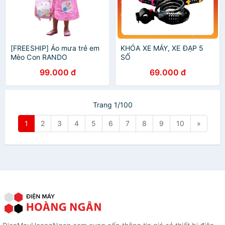
[FREESHIP] Áo mưa trẻ em
KHÓA XE MÁY, XE ĐẠP 5
Mèo Con RANDO
SỐ
99.000 đ
69.000 đ
Trang 1/100
1
2
3
4
5
6
7
8
9
10
»