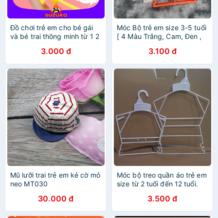
Đồ chơi trẻ em cho bé gái
Móc Bộ trẻ em size 3-5 tuổi
và bé trai thông minh từ 1 2
[ 4 Màu Trắng, Cam, Đen ,
3 4 5 6 tuổi - Gà cao su bắn
Trắng Xứ ]
3.000 đ
3.100 đ
dính tường
Mũ lưỡi trai trẻ em kẻ cờ mỏ
Móc bộ treo quần áo trẻ em
neo MT030
size từ 2 tuổi đến 12 tuổi.
30.000 đ
3.500 đ