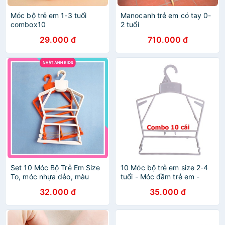
Móc bộ trẻ em 1-3 tuổi
Manocanh trẻ em có tay 0-
combox10
2 tuổi
29.000 đ
710.000 đ
Set 10 Móc Bộ Trẻ Em Size
10 Móc bộ trẻ em size 2-4
To, móc nhựa dẻo, màu
tuổi - Móc đầm trẻ em -
trắng và cam (quần áo trẻ
Móc shop kids- móc kids-
32.000 đ
35.000 đ
em từ 5 tuổi)
móc trẻ em