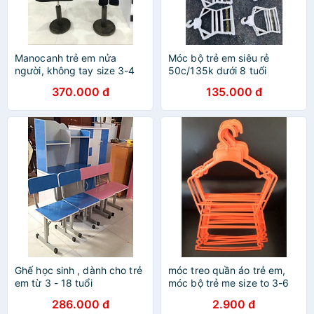
Manocanh trẻ em nửa
Móc bộ trẻ em siêu rẻ
người, không tay size 3-4
50c/135k dưới 8 tuổi
tuổi
370.000 đ
135.000 đ
Ghế học sinh , dành cho trẻ
móc treo quần áo trẻ em,
em từ 3 - 18 tuổi
móc bộ trẻ me size to 3-6
tuổi
286.000 đ
2.900 đ