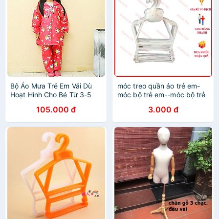
Bộ Áo Mưa Trẻ Em Vải Dù
móc treo quần áo trẻ em-
Hoạt Hình Cho Bé Từ 3-5
móc bộ trẻ em--móc bộ trẻ
Tuổi, Áo Mưa Trẻ Em Cute
em size 1-3 tuổi và 4-7
105.000 đ
3.000 đ
tuổi-đầu móc xoay 360 độ