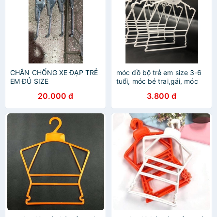
CHÂN CHỐNG XE ĐẠP TRẺ
móc đồ bộ trẻ em size 3-6
EM ĐỦ SIZE
tuổi, móc bé trai,gái, móc
trẻ em bằng nhựa cho shop
20.000 đ
3.800 đ
quần áo trẻ em