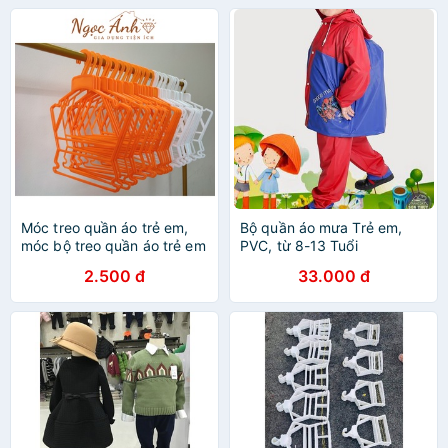
Móc treo quần áo trẻ em,
Bộ quần áo mưa Trẻ em,
móc bộ treo quần áo trẻ em
PVC, từ 8-13 Tuổi
sz từ ( 0 - 4 tuổi ) mắc nhựa
2.500 đ
33.000 đ
treo bộ trẻ em không xoay