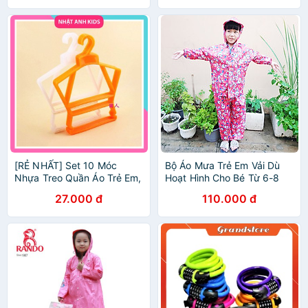
[RẺ NHẤT] Set 10 Móc
Bộ Áo Mưa Trẻ Em Vải Dù
Nhựa Treo Quần Áo Trẻ Em,
Hoạt Hình Cho Bé Từ 6-8
móc bộ bằng nhựa dẻo size
Tuổi, Áo Mưa Trẻ Em Cute
27.000 đ
110.000 đ
nhỏ treo bộ quần áo trẻ em
0 - 5 tuổi