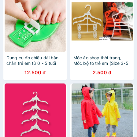
Dụng cụ đo chiều dài bàn
Móc áo shop thời trang,
chân trẻ em từ 0 - 5 tuổi
Móc bộ to trẻ em (Size 3-5
bibi_shop1990
tuổi)
12.500 đ
2.500 đ