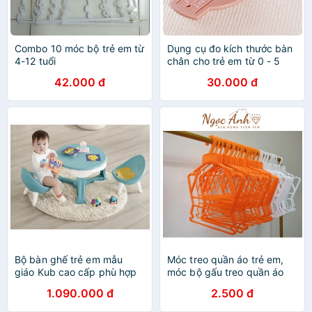
Combo 10 móc bộ trẻ em từ
Dụng cụ đo kích thước bàn
4-12 tuổi
chân cho trẻ em từ 0 - 5
tuổi bằng nhựa
42.000 đ
30.000 đ
Bộ bàn ghế trẻ em mẫu
Móc treo quần áo trẻ em,
giáo Kub cao cấp phù hợp
móc bộ gấu treo quần áo
với trẻ em 1 đến 6 tuổi
trẻ em sz nhí ( 0 - 3 tuổi )
1.090.000 đ
2.500 đ